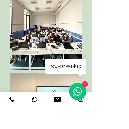
how-can-we-help
1